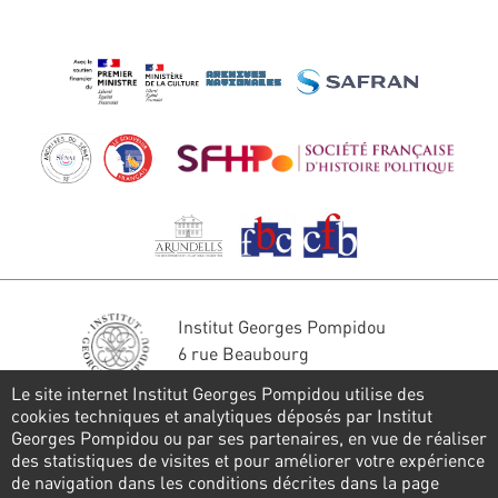
Institut Georges Pompidou
6 rue Beaubourg
75004 Paris
Le site internet Institut Georges Pompidou utilise des
Tél. : 01 44 78 41 22
cookies techniques et analytiques déposés par Institut
Georges Pompidou ou par ses partenaires, en vue de réaliser
Restons en contact
des statistiques de visites et pour améliorer votre expérience
de navigation dans les conditions décrites dans la page
FORMULAIRE DE CONTACT