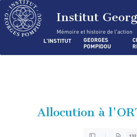
Aller
Panneau de gestion des cookies
au
Institut Geor
contenu
principal
Mémoire et histoire de l'action
Navigation
GEORGES 
C
L'INSTITUT
POMPIDOU
R
principale
Allocution à l'O