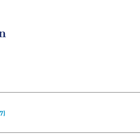
en
7)