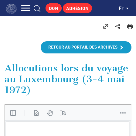
Aller
Panneau de gestion des cookies
Ch
Fr
DON
ADHÉSION
au
Navigation
contenu
L'INSTITUT
principal
principale
GEORGES POMPIDOU
CENTRE DE RECHERCHES
RETOUR AU PORTAIL DES ARCHIVES
PUBLICATIONS
ACTUALITÉS
Allocutions lors du voyage
au Luxembourg (3-4 mai
ENSEIGNEMENT
1972)