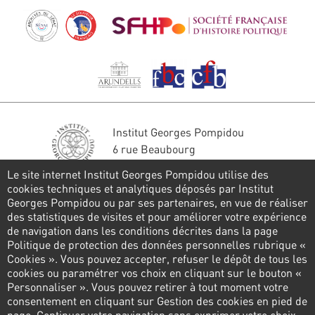
Institut Georges Pompidou
6 rue Beaubourg
75004 Paris
Le site internet Institut Georges Pompidou utilise des
Tél. : 01 44 78 41 22
cookies techniques et analytiques déposés par Institut
Georges Pompidou ou par ses partenaires, en vue de réaliser
Restons en contact
des statistiques de visites et pour améliorer votre expérience
de navigation dans les conditions décrites dans la page
FORMULAIRE DE CONTACT
Politique de protection des données personnelles rubrique «
Cookies ». Vous pouvez accepter, refuser le dépôt de tous les
Suivez-nous
cookies ou paramétrer vos choix en cliquant sur le bouton «
Personnaliser ». Vous pouvez retirer à tout moment votre
consentement en cliquant sur Gestion des cookies en pied de