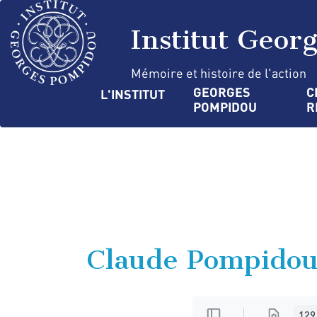
Aller
Panneau de gestion des cookies
au
Institut Geor
contenu
principal
Mémoire et histoire de l'action
Navigation
GEORGES 
C
L'INSTITUT
POMPIDOU
R
principale
Claude Pompidou,