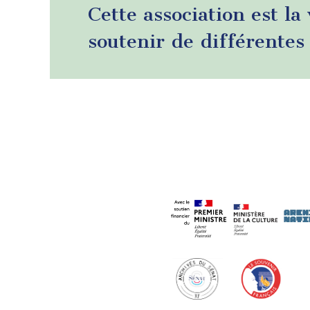
Cette association est la
soutenir de différentes