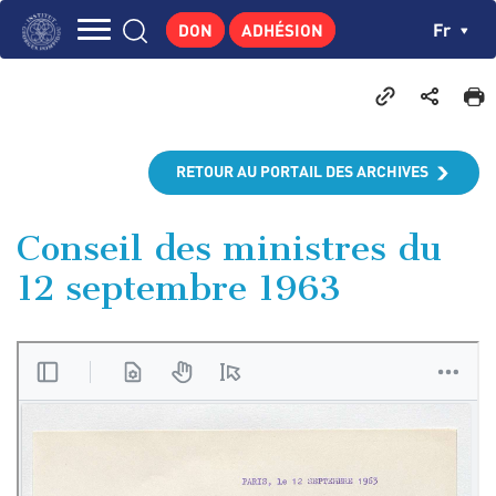
Aller
Panneau de gestion des cookies
Ch
Fr
DON
ADHÉSION
au
Navigation
contenu
L'INSTITUT
principal
principale
GEORGES POMPIDOU
CENTRE DE RECHERCHES
RETOUR AU PORTAIL DES ARCHIVES
PUBLICATIONS
ACTUALITÉS
Conseil des ministres du
12 septembre 1963
ENSEIGNEMENT