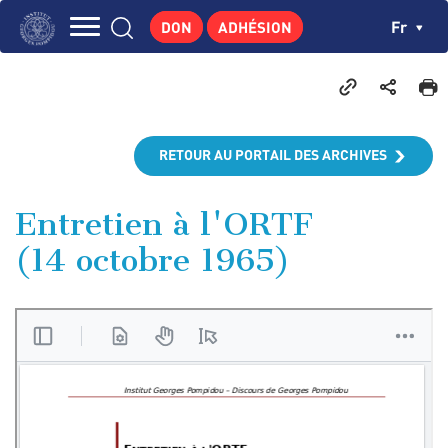
Aller
Panneau de gestion des cookies
Ch
Fr
DON
ADHÉSION
au
Navigation
contenu
L'INSTITUT
principal
principale
GEORGES POMPIDOU
CENTRE DE RECHERCHES
RETOUR AU PORTAIL DES ARCHIVES
PUBLICATIONS
ACTUALITÉS
Entretien à l'ORTF
(14 octobre 1965)
ENSEIGNEMENT