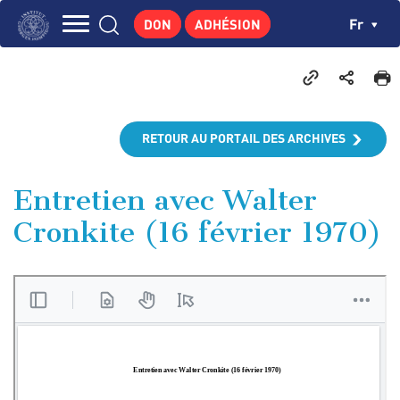
Aller
Panneau de gestion des cookies
Ch
Fr
DON
ADHÉSION
au
Navigation
contenu
L'INSTITUT
principal
principale
GEORGES POMPIDOU
CENTRE DE RECHERCHES
RETOUR AU PORTAIL DES ARCHIVES
PUBLICATIONS
ACTUALITÉS
Entretien avec Walter
Cronkite (16 février 1970)
ENSEIGNEMENT