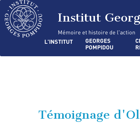
Aller
Panneau de gestion des cookies
au
Institut Geor
contenu
principal
Mémoire et histoire de l'action
Navigation
GEORGES 
C
L'INSTITUT
POMPIDOU
R
principale
Témoignage d'Ol