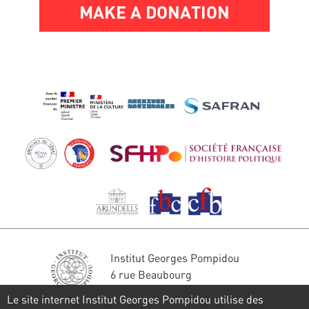
MAKE A DONATION
Institut Georges Pompidou
6 rue Beaubourg
75004 Paris
Le site internet Institut Georges Pompidou utilise des
Tél. : 01 44 78 41 22