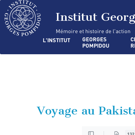
Aller
Panneau de gestion des cookies
au
Institut Geor
contenu
principal
Mémoire et histoire de l'action
Navigation
GEORGES 
C
L'INSTITUT
POMPIDOU
R
principale
Voyage au Pakista