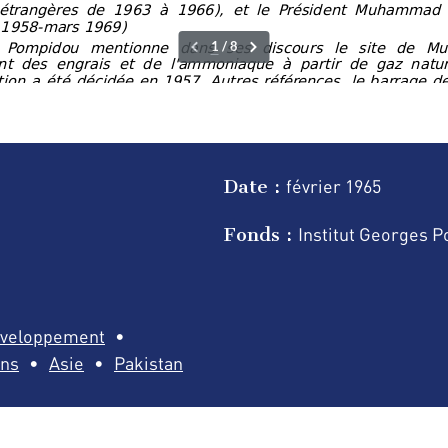
Date :
février
1965
Fonds :
Institut Georges 
éveloppement
ons
Asie
Pakistan