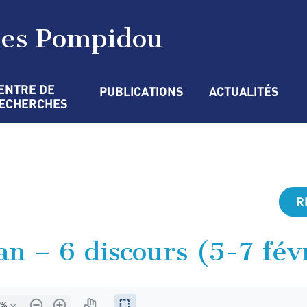
ges Pompidou
ENTRE DE 
PUBLICATIONS
ACTUALITÉS
ECHERCHES
R
n – 6 discours (5-7 fév