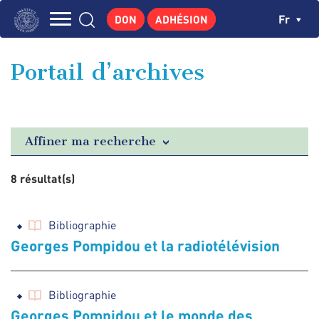
Aller
Panneau de gestion des cookies
Ch
Fr
DON
ADHÉSION
au
Navigation
contenu
L'INSTITUT
principal
principale
Portail d’archives
GEORGES POMPIDOU
CENTRE DE RECHERCHES
PUBLICATIONS
Affiner ma recherche
ACTUALITÉS
8 résultat(s)
ENSEIGNEMENT
Bibliographie
Georges Pompidou et la radiotélévision
Bibliographie
Georges Pompidou et le monde des