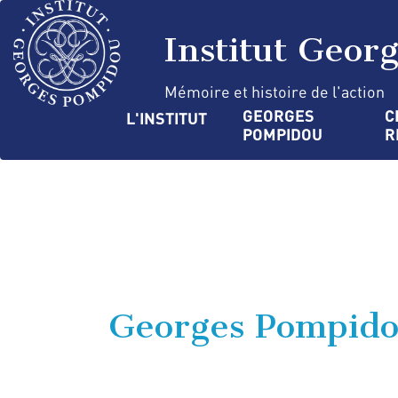
Aller
Panneau de gestion des cookies
au
Institut Geor
contenu
principal
Mémoire et histoire de l'action
Navigation
GEORGES 
C
L'INSTITUT
POMPIDOU
R
principale
Georges Pompido