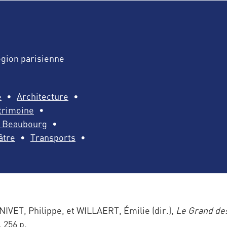
gion parisienne
e
Architecture
trimoine
t Beaubourg
âtre
Transports
VET, Philippe, et WILLAERT, Émilie (dir.),
Le Grand de
 256 p.