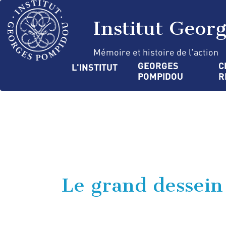
Aller
Panneau de gestion des cookies
au
Institut Geor
contenu
principal
Mémoire et histoire de l'action
Navigation
GEORGES 
C
L'INSTITUT
POMPIDOU
R
principale
Le grand dessein