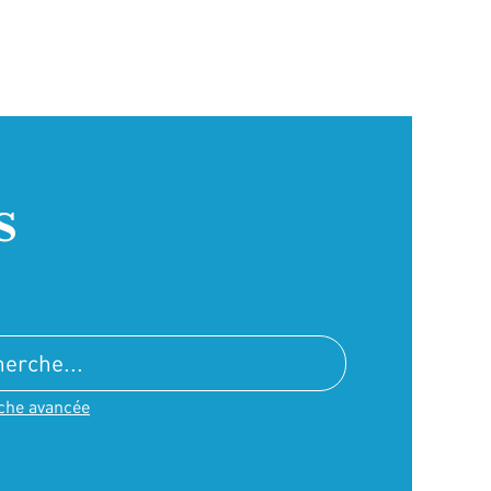
s
che avancée