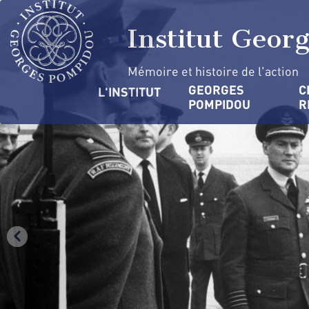
Aller
Panneau de gestion des cookies
au
Institut Geor
contenu
principal
Mémoire et histoire de l'action
Navigation
GEORGES 
C
L'INSTITUT
POMPIDOU
R
principale