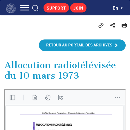
Skip
Cookies management panel
Ch
En
SUPPORT
JOIN
to
Navigation
main
THE INSTITUTE
content
principale
GEORGES POMPIDOU
CENTRE DE RECHERCHES
RETOUR AU PORTAIL DES ARCHIVES
PUBLICATIONS
NEWS
Allocution radiotélévisée
du 10 mars 1973
PEDAGOGICAL AREA