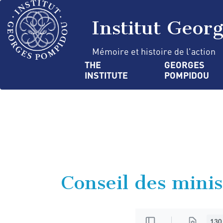
Skip
Cookies management panel
to
Institut Geor
main
content
Mémoire et histoire de l'action
Navigation
THE 
GEORGES 
INSTITUTE
POMPIDOU
principale
Conseil des minis