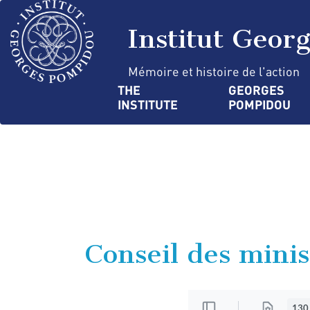
Skip
Cookies management panel
to
Institut Geor
main
content
Mémoire et histoire de l'action
Navigation
THE 
GEORGES 
INSTITUTE
POMPIDOU
principale
Conseil des mini