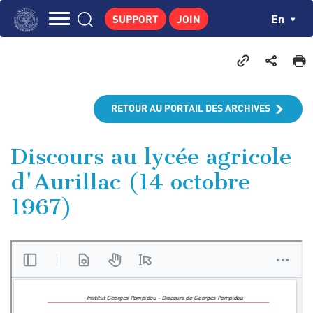
Skip
Cookies management panel
Ch
En
SUPPORT
JOIN
to
Navigation
main
THE INSTITUTE
content
principale
GEORGES POMPIDOU
CENTRE DE RECHERCHES
RETOUR AU PORTAIL DES ARCHIVES
PUBLICATIONS
NEWS
Discours au lycée agricole
d'Aurillac (14 octobre
PEDAGOGICAL AREA
1967)