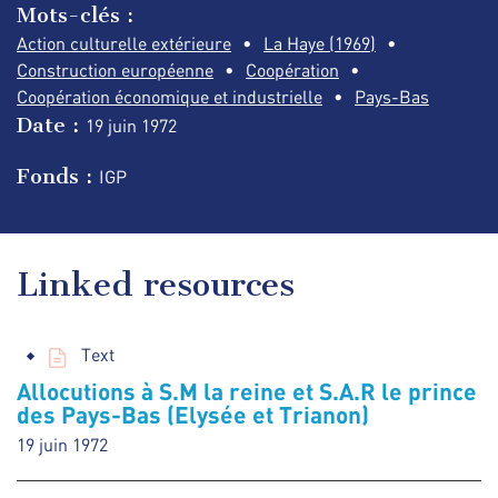
Mots-clés :
Action culturelle extérieure
La Haye (1969)
Construction européenne
Coopération
Coopération économique et industrielle
Pays-Bas
Date :
19 juin
1972
Fonds :
IGP
Linked resources
Text
Allocutions à S.M la reine et S.A.R le prince
des Pays-Bas (Elysée et Trianon)
19 juin 1972