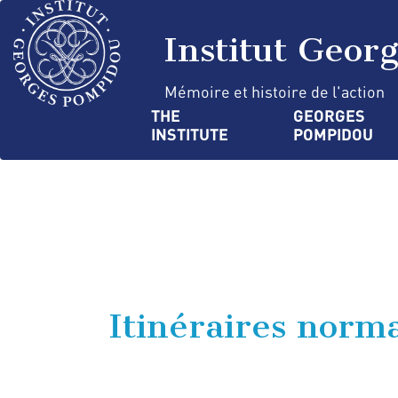
Skip
Cookies management panel
to
Institut Geor
main
content
Mémoire et histoire de l'action
Navigation
THE 
GEORGES 
INSTITUTE
POMPIDOU
principale
Itinéraires norma