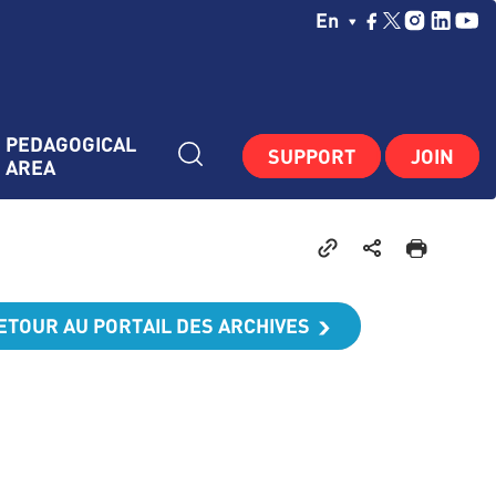
Choisissez Votre La
En
PEDAGOGICAL 
SUPPORT
JOIN
AREA
ETOUR AU PORTAIL DES ARCHIVES