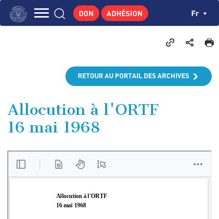
Aller
Panneau de gestion des cookies
Ch
Fr
DON
ADHÉSION
au
Navigation
contenu
L'INSTITUT
principal
principale
GEORGES POMPIDOU
CENTRE DE RECHERCHES
RETOUR AU PORTAIL DES ARCHIVES
PUBLICATIONS
ACTUALITÉS
Allocution à l'ORTF
16 mai 1968
ENSEIGNEMENT