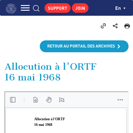
Skip
Cookies management panel
Ch
En
SUPPORT
JOIN
to
Navigation
main
THE INSTITUTE
content
principale
GEORGES POMPIDOU
CENTRE DE RECHERCHES
RETOUR AU PORTAIL DES ARCHIVES
PUBLICATIONS
NEWS
Allocution à l'ORTF
16 mai 1968
PEDAGOGICAL AREA